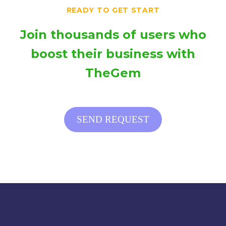
READY TO GET START
dolor in reprehenderit in
aliquip ex ea commodo
voluptatm.
consequat. aute irure
Join thousands of users who
dolor in reprehenderit in
voluptatm.
boost their business with
TheGem
SEND REQUEST